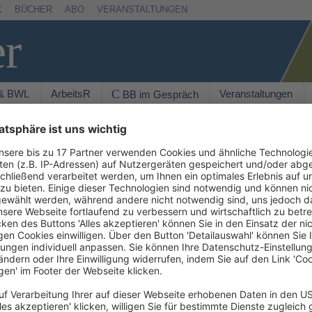
K
BÜCHER
ABO
VERANSTALTUNGEN
er
 & BWL
ArbeitsR
Veranstaltungen
C BB im Gespräch
Suchen
© IMAGO / Levine-Roberts
AKTU
B
sind nicht nur Plattformen, auf denen
ppen stattfinden oder vermittelt werden; es
New
ner Nutzergruppe auf die andere gelenkt oder eine
echnisch ermöglicht wird.
ts mit dem Betreiben einer Plattform (insbesondere