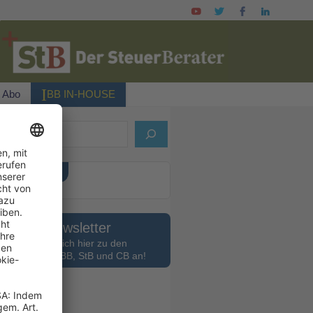
I
Abo
BB IN-HOUSE
ELLES HEFT
Newsletter
Melden Sie sich hier zu den
slettern des BB, StB und CB an!