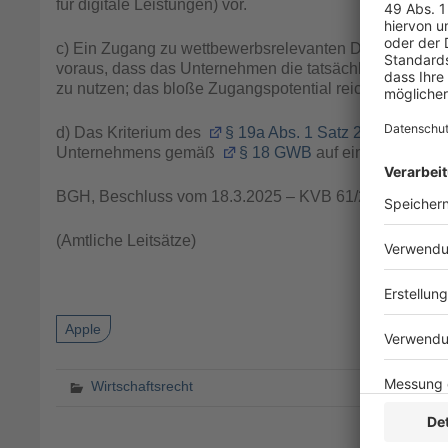
für digitale Leistungen) vor.
c) Ein Zugang zu wettbewerbsrelevanten Daten im Sin
voraus, dass das Unternehmen die tatsächliche und rec
zu nutzen; das bloße Zugangspotential reicht nicht aus.
d) Das Kriterium des
§ 19a Abs. 1 Satz 2 Nr. 1 GWB
Unternehmens gemäß
§ 18 GWB
auf einem oder meh
BGH, Beschluss vom 18.3.2025 – KVB 61/23
(Amtliche Leitsätze)
Apple
Wirtschaftsrecht