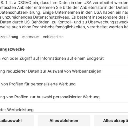
n des
§ 19a Abs. 1 Satz 2 Nr. 4 GWB
setzt
htliche Möglichkeit hat, die Daten zu erheben und
nimmt allein die Marktbeherrschung des
reren Märkten in den Blick.