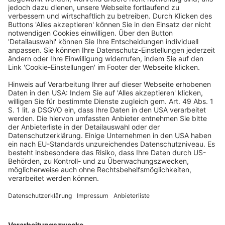
der Arbeitgeber bei
Zugang der Kündigung keine Kenntnis von den den
Sonderkündigungsschutz
gemäß
§ 17 Abs. 1 Satz 1 Nr. 1 MuSchG
begründenden Umständen
hat. Das gilt auch, wenn die Arbeitnehmerin zunächst
selbst nicht um
ihre Schwangerschaft weiß.
Erlangt die Arbeitnehmerin schuldlos erst nach
Ablauf der Klagefrist des
§ 4 Satz 1 KSchG
Kenntnis von einer bei Zugang der
Kündigung bereits
bestandenen Schwangerschaft, ist die verspätet
erhobene Kündigungsschutzklage
auf ihren form- und fristgerechten Antrag gemäß § 5
Abs. 1
Satz 2
KSchG
nachträglich zuzulassen.
(Leitsätze)