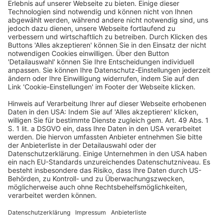
Der von einem Arbeitgeber erhobene
Feststellungsantrag im Verfahren nach
§ 18 Abs. 2
BetrVG
, in dem mangels unmittelbarer
betriebsverfassungsrechtlicher Betroffenheit außer
ihm als Antragsteller keine weiteren Beteiligten zu
hören sind, ist unzulässig.
(Amtlicher Leitsatz)
In einem Betriebsabgrenzungsverfahren nach
§ 18
Abs. 2 BetrVG
ist eine in der Organisationseinheit
vertretene Gewerkschaft nicht zu hören, wenn sie
die in der Vorschrift eröffnete Antragsbefugnis nicht
wahrgenommen hat (Rn. 12).
Die Frage, ob das Bestehen einer
betriebsratsfähigen Organisationseinheit
zweifelhaft ist, betrifft die Zulässigkeit eines Antrags
nach
§ 18 Abs. 2 BetrVG
(Rn. 15).
Mit
§ 18 Abs. 2 BetrVG
ist die Betriebsratsfähigkeit
einer Organisationseinheit als feststellungsfähiges
Rechtsverhältnis iSv.
§ 256 Abs. 1 ZPO
ausgestaltet