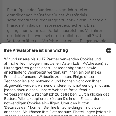
Die Aufgabe des Bundessozialgerichts sei es,
grundlegende Maßstäbe für das Verständnis
sozialrechtlicher Regelungen zu entwickeln, leitete die
Präsidentin das Jahrespressegespräch ein. Dies
gelinge nur, wenn das Gericht ausreichend Verfahren
erreichten. Insoweit sei es erfreulich, dass mit 2523
Verfahren über alle Verfahrensarten die Eingangszahlen
2024 im Vergleich zu 2023 nicht zurückgegangen seien.
Die Zahl der Revisionsverfahren sei sogar leicht
angestiegen. Dies bedeute eine echte Trendumkehr im
Vergleich zu vorherigen Jahren.
Fragen der sozialen Sicherung seien, so Dr. Fuchsloch,
zwar derzeit kein zentrales Wahlkampfthema. Nicht nur
angesichts steigender Sozialversicherungsbeiträge
machten sich die Bürgerinnen und Bürger aber
Gedanken um die Zukunftsfestigkeit der sozialen
Sicherung. Deshalb sei ein sachlicher politischer und
gesamtgesellschaftlicher Aushandlungsprozess
dringend nötig. Er müsse in den Blick nehmen das
zahlenmäßige Verhältnis zwischen Jüngeren und