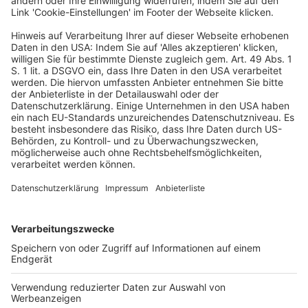
Älteren, zwischen Menschen mit einem höheren und
niedrigeren Einkommen, zwischen denjenigen, die
Sozialversicherungsbeiträge zahlen und denjenigen, die
anderen Systemen zugeordnet seien. Die Komplexität
des Sozialrechts könne zudem zur Überforderung der
Bürgerinnen und Bürger führen. „Über Bürokratieabbau
müssen wir auch im Sozialrecht reden, es geht um die
Vereinfachung eines aus Sicht der Betroffenen immer
komplizierter gewordenen Systems“, so die Präsidentin.
Zugleich wies sie auf die sinkende Zahl der
Fachanwältinnen und Fachanwälte für Sozialrecht hin,
für die sich sozialrechtliche Mandate angesichts der
geringen Vergütung wirtschaftlich oft nicht mehr
lohnten. „Ein starker sozialer Rechtsstaat braucht eine
auch zahlenmäßig starke Anwaltschaft, die die sozialen
Rechte der Bürgerinnen und Bürger verteidigt. Und
zwar nicht aus Idealismus, sondern auch, um davon
leben zu können.“ Zwar bestehe mit dem
gewerkschaftlichen und dem Rechtsschutz durch die
Sozialrechtsverbände in der Sozialgerichtsbarkeit noch
eine starke zweite Säule der Prozessvertretung. Dies