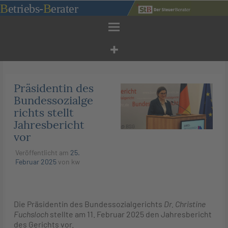
Zum
B
etriebs
-
B
erater
Inhalt
springen
Präsidentin des
Bundessozialge
richts stellt
Jahresbericht
@ BSG
vor
Veröffentlicht am
25.
Februar 2025
von
kw
Die Präsidentin des Bundessozialgerichts
Dr. Christine
Fuchsloch
stellte am 11. Februar 2025 den Jahresbericht
des Gerichts vor.