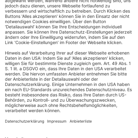
BFH, Urteil vom 22.10.2024 – VIII R 23/21
1. Ist die Minderung des Nutzungsentgelts für eine
Genossenschaftswohnung durch den Erwerb
zusätzlicher Genossenschaftsanteile veranlasst, führt
der geldwerte Vorteil aufgrund der
Nutzungsentgeltminderung zu Einnahmen aus
Kapitalvermögen gemäß § 20 Abs. 1 Nr. 1 Satz 1 i.V.m. Abs.
3 des Einkommensteuergesetzes.
2. Eine verbindliche Auskunft gilt in persönlicher
Hinsicht nur für den oder die Antragsteller.
(Amtliche Leitsätze)
Volltext BB-Online BBL2024-2965-2
Bau- und Wohnungsgenossenschaft
geldwerter Vorteil