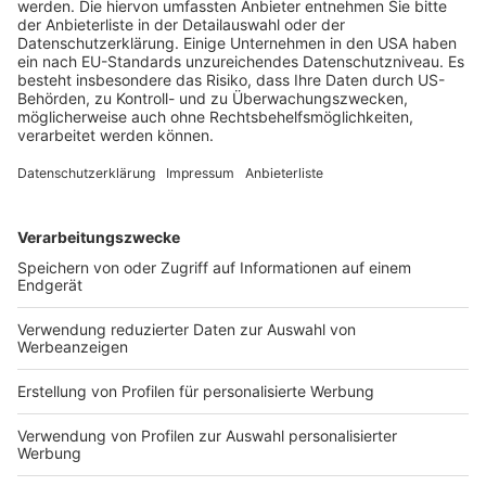
Rechtsscheins kann ein nicht verkündetes und deshalb
einen bloßen Entscheidungsentwurf darstellendes
„Urteil“ des Arbeitsgerichts mit der Berufung
angefochten werden. Das Landesarbeitsgericht hat das
erstinstanzliche „Urteil“ aufzuheben und die Sache an
das Arbeitsgericht zurückzuverweisen; dem steht
§
68 ArbGG
nicht entgegen (Rn. 17 ff.).
5. Es stellt eine „eigene“ unrichtige Sachbehandlung iSv.
§ 21 Abs. 1 Satz 1 GKG dar, wenn das
Landesarbeitsgericht stattdessen eine ihm
unzweifelhaft verwehrte Sachentscheidung trifft. In
diesem Fall können die Gerichtskosten des
Revisionsverfahrens selbst dann niederzuschlagen
sein, wenn die Revision nicht wegen des Mangels der
Verkündung des erstinstanzlichen „Urteils“ geführt wird
(Rn. 23).
(Orientierungssätze)