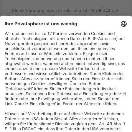
1. Die Verkündung eines Urteils ist nach
§ 160 Abs. 3
Nr. 7 ZPO
im Protokoll festzustellen. Die Feststellung der
Verkündung ist eine wesentliche Förmlichkeit, die
gemäß
§ 165 ZPO
nur durch das Protokoll bewiesen
werden kann. Fehlt ein Protokoll über einen
gesonderten Verkündungstermin, ist davon
auszugehen, dass keine Urteilsverkündung erfolgt ist
(Rn. 8 f.).
2. Der Verkündungsvermerk des Urkundsbeamten der
Geschäftsstelle nach
§ 315 Abs. 3 ZPO
beweist die
Verkündung des Urteils nicht. Das gilt auch bei
elektronischer Führung der Prozessakten (Rn. 10).
3. Die Schlussverfügung der Geschäftsstelle kann die
Verfügung des Richters insofern nicht ersetzen, dass
dadurch dessen Wille dokumentiert würde, die
Entscheidung der Kammer nach außen kundzutun (Rn.
13).
4. Zur Beseitigung des mit ihm verbundenen