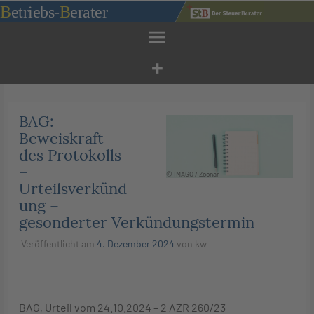
Zum
B
etriebs
-
B
erater
Inhalt
springen
BAG:
Beweiskraft
des Protokolls
–
© IMAGO / Zoonar
Urteilsverkünd
ung –
gesonderter Verkündungstermin
Veröffentlicht am
4. Dezember 2024
von
kw
BAG, Urteil vom 24.10.2024 – 2 AZR 260/23