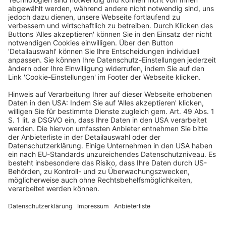
1. Die Regelung des § 70 Abs. 1 Satz 2 des
Einkommensteuergesetzes, dass die Auszahlung von
festgesetztem Kindergeld rückwirkend nur für die
letzten sechs Monate vor Beginn des Monats erfolgt, in
dem der Antrag auf Kindergeld eingegangen ist, ist
sowohl verfassungsgemäß als auch
unionsrechtskonform.
2. Auch für inländische Saisonarbeitnehmer gilt die
Rechtsprechung des Gerichtshofs der Europäischen
Union (Urteil Chief Appeals Officer u.a. vom 29.09.2022 –
C-3/21, EU:C:2022:737), dass ein im Heimatland (zum
Beispiel gleich nach der Geburt des Kindes) gestellter
Kindergeldantrag nur dann als ein auch für die
inländische Familienkasse relevanter Antrag zu
verstehen ist, wenn die antragstellende Person ihr
Recht auf Freizügigkeit im Zeitpunkt ihres im
Heimatland gestellten Antrags bereits ausgeübt hat.
(Amtliche Leitsätze)
Volltext BB-Online BBL2024-2774-3