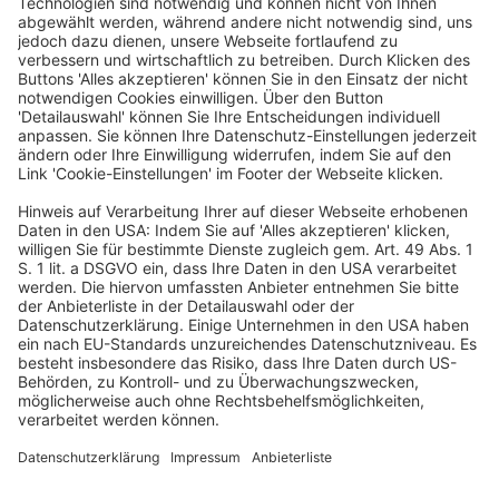
1. Gibt der Steuerpflichtige nach Ergehen eines unter dem
Vorbehalt der Nachprüfung stehenden
Gewinnfeststellungsbescheids erstmals eine inhaltlich
abweichende Feststellungserklärung ab, so liegt darin
zugleich ein Änderungsantrag gemäß § 164 Abs. 2 der
Abgabenordnung (
AO
). Dieser führt, wird er vor Ablauf der
Feststellungsfrist gestellt, gemäß § 171 Abs. 3,
§ 181
Abs. 1 Satz 1 AO
zu einer Ablaufhemmung.
2. Eine auf den erstmaligen Erlass eines
Verlustfeststellungsbescheids nach § 15b Abs. 4 des
Einkommensteuergesetzes gerichtete Klage ist in der
Regel mangels Beschwer unzulässig.
(Amtliche Leitsätze)
Volltext BB-Online BBL2024-2710-1