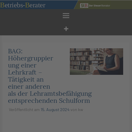
Zum
B
etriebs
-
B
erater
Inhalt
springen
BAG:
Höhergruppier
ung einer
Lehrkraft –
© IMAGO / Panthermedia
Tätigkeit an
einer anderen
als der Lehramtsbefähigung
entsprechenden Schulform
Veröffentlicht am
15. August 2024
von
kw