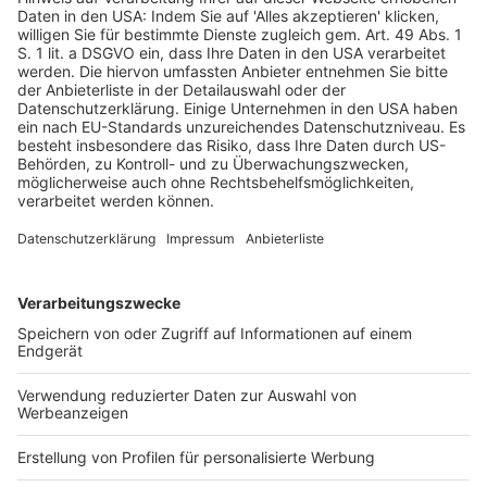
Ausnahme gilt für das Erfordernis der
Laufbahnzweigbefähigung; diese ist ebenso wie ein
Antrag auf einen Laufbahnwechsel nicht erforderlich
(Rn. 33, 36 ff.).
3. Nach Abschnitt 1 Abs. 4 Satz 1 der Anlage zum TV
EntgO-L kann auch eine Lehrkraft, die an einer anderen
als ihrer Lehramtsbefähigung entsprechenden
Schulform eingesetzt und befördert worden ist, eine
Entgeltgruppenzulage beanspruchen, wenn sie –
stünde sie im Beamtenverhältnis – nach dem beim
Arbeitgeber geltenden Besoldungsrecht in ihrer
Besoldungsgruppe Anspruch auf eine Zulage hätte (Rn.
50 ff.).
4. Eine Lehrkraft iSv. Abschnitt 1 der Anlage zum TV
EntgO-L kann nur dann eine Zulage wegen
vorübergehender Übertragung einer höherwertigen
Tätigkeit nach § 14 TV-L idF des § 5 TV EntgO-L
beanspruchen, wenn eine vergleichbare beamtete
Lehrkraft nach den beamtenrechtlichen Vorschriften
eine entsprechende Zulage erhält (Rn. 56 f.).