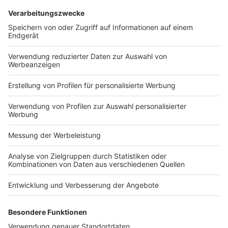
(Amtliche Leitsätze)
Earn-Out
Mitunternehmeranteils
Veräußerung
Versteuerung
Steuerrecht
Beitragsnavigation
« Europäisches Parlament nimmt Verbot von Grünfärberei
und irreführender Produktinformation an
BFH: Steuerbare Leistungserbringung durch
Gesellschafter nach § 1 Abs. 1 Nr. 1 und § 10 Abs. 5 des
Umsatzsteuergesetzes (UStG) »
VERLAG