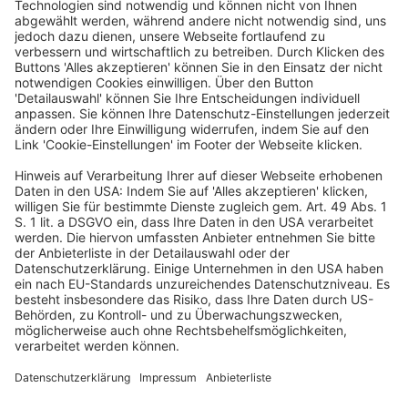
BFH, Urteil vom 09.11.2023 – IV R 9/21
ECLI:DE:BFH:2023:U.091123.IVR9.21.0
1. NV: Im Fall der Veräußerung eines
Mitunternehmeranteils sind neben dem Festkaufpreis zu
leistende gewinn- oder umsatzabhängige
Kaufpreisbestandteile erst im Zeitpunkt des Zuflusses als
nachträgliche Betriebseinnahmen zu versteuern. Sie
erhöhen den im Jahr der Veräußerung entstandenen
Veräußerungsgewinn nach § 16 Abs. 1 Satz 1 Nr. 2 des
Einkommensteuergesetzes nicht (Bestätigung der
Rechtsprechung).
2. NV: Dies gilt auch für sogenannte Earn-Out-Klauseln, bei
denen das Entstehen der sich hieraus ergebenden
variablen Kaufpreisbestandteile sowohl dem Grunde als
auch der Höhe nach ungewiss ist.