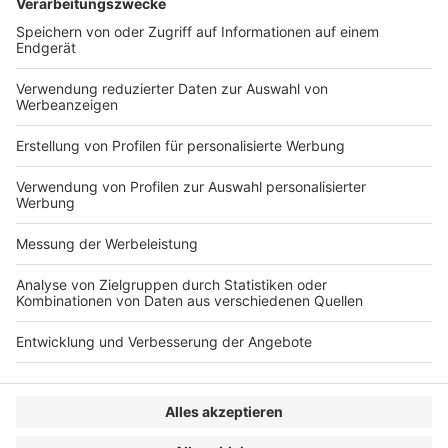
Bundesrat
Vermittlungsausschuss
Wachstumschancengesetz
Bilanzrecht und Betriebswirtschaft
Beitragsnavigation
« BFH: Antrag auf Günstigerprüfung als rückwirkendes
Ereignis im Sinne des § 175 Abs. 1 S. 1 Nr. 2 AO
BAG: Urlaubsabgeltung – Arbeitnehmerbegriff im
Urlaubsrecht – Rechtswegzuständigkeit »
VERLAG
KONTAKT
IMPRESSUM
MEDIADATEN
DATENSCHUTZ