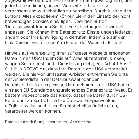
Sie kritisieren, dass der Bundestagsbeschluss die
zahlreichen Änderungsvorschläge des Bundesrates
aus dessen ausführlicher Stellungnahme im ersten
Durchgang zum zugrundeliegenden Gesetzentwurf der
Bundesregierung nur punktuell übernommen hat. Auch
aufgrund der vielen kurzfristigen Ergänzungen im
Bundestagsverfahren bestehe Überarbeitungsbedarf.
Ziel des vom Bundestag am 17.11.2023
verabschiedeten Gesetzes ist es, die
Wettbewerbsfähigkeit des Standorts Deutschland zu
stärken. Eine Investitionsprämie als zentrales Element
soll die Transformation der Wirtschaft fördern und die
Standortbedingungen mit steuerlichen Anreizen für
Investitionen in saubere und klimafreundliche
Technologien verbessern.
(Bundesrat kompakt vom 24.11.2024)