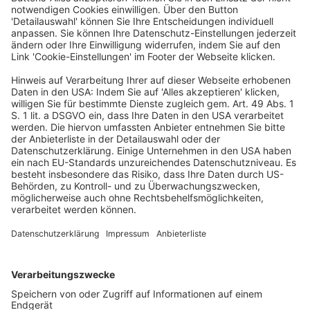
Standards zur Nachhaltigkeitsberichterstattung und ruft
zur Zusammenarbeit des IASB und des ISSB auf, Klarheit
zu schaffen, wie finanzielle Angaben und Angaben zur
Nachhaltigkeit verbunden werden können. PM ist unter
https://ifrs-springapps-comment-letter-api-
1.azuremicroservices.io/v2/download-file?
path=624_67146_IFAC-International-Federation-of-
Accountants-_0_IFAC-Response-to-ISSB-Agenda-
Priority-Consultaiton-AUG-FF-PDF.pdf
Antwort
IFAC
ISSB-Konsultation
Bilanzrecht und Betriebswirtschaft
Beitragsnavigation
« Geschäftsklima in der Autoindustrie trübt sich weiter ein
BGH: Zur Anfechtbarkeit von AG-Beschlüssen »