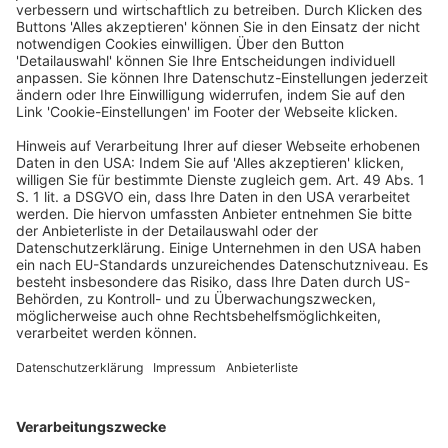
auf 46,6 Prozent, was rund 132,8 Milliarden Euro
entspricht. Der Bundesanteil sei um rund 1,5
Prozentpunkte angestiegen, berichtet die
Bundesregierung in ihrem Bericht über Struktur und
Höhe des Finanzkraftausgleichs im Ausgleichsjahr 2022
(20/6699).
Zum Beitrag «Bundesanteil an der Umsatzsteuer
gestiegen»
Sonstiges
/
Artikel
/
BB
/
BB - Steuerrecht
/
Steuerrecht