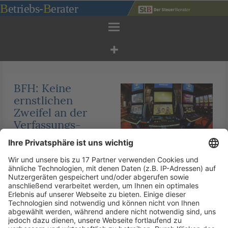
Zum
B
etriebs
-
B
erater
Inhalt
springen
BFH: Keine
ernstlichen
Zweifel an der
Verfassungs-
© IMAGO / Steffen Schellhorn
und
Europarechtsk
onformität der Virtuellen
Automatensteuer
Veröffentlicht am
10. März 2023
von
kw