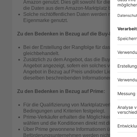
Amazon genutzt. Dies gilt sowohl für die automatisie
die Daten aus dem Amazon-Marktplatz bei Einzelha
Solche nichtöffentlichen Daten werden nicht für den
Eigenmarke genutzt.
Zu den Bedenken in Bezug auf die Buy-Box:
Bei der Erstellung der Rangfolge für das Angebot, d
gleichbehandelt.
Zusätzlich zu dem Angebot, das die Buy-Box gewonne
Angebot angezeigt, sofern ein solches von einem an
Angebot in Bezug auf Preis und/oder Lieferung hinr
dieselben beschreibenden Informationen und bieten 
Zu den Bedenken in Bezug auf Prime:
Für die Qualifizierung von Marktplatzverkäufern und
Bedingungen und Kriterien festgelegt.
Prime-Verkäufer erhalten die Möglichkeit, für ihre Lo
wählen und die Konditionen direkt mit diesem Unt
Über Prime gewonnene Informationen über die Kondit
Beförderungsunternehmen werden nicht für die eigen