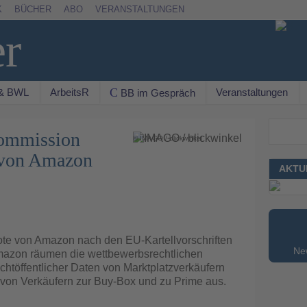
K
BÜCHER
ABO
VERANSTALTUNGEN
er
 & BWL
ArbeitsR
Veranstaltungen
C BB im Gespräch
Suchen
Kommission
© IMAGO / blickwinkel
e von Amazon
AKTU
te von Amazon nach den EU‑Kartellvorschriften
New
 Amazon räumen die wettbewerbsrechtlichen
htöffentlicher Daten von Marktplatzverkäufern
on Verkäufern zur Buy-Box und zu Prime aus.