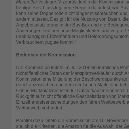
Margrethe Vestager,
Vizepräsidentin der Kommission und
heutige Beschluss legt neue Regeln dafür fest, wie Am
kann seine Doppelrolle nicht länger missbrauchen und
ändern müssen. Das gilt für die Nutzung von Daten, di
Angebotsplatzierung in der Buy-Box und die Bedingun
Änderungen eröffnen neue Möglichkeiten und vergröße
unabhängigen Einzelhändlern und Beförderungsunter
Verbrauchern zugute kommt.“
Bedenken der Kommission
Die Kommission leitete im Juli 2019 ein förmliches Prü
nichtöffentlicher Daten der Marktplatzverkäufer durc
Kommission eine Mitteilung der Beschwerdepunkte an. Da
dem französischen und dem deutschen Markt eine beherr
Online-Marktplatzdiensten für Drittverkäufer einnimmt. 
Rückgriff auf nicht öffentliche Geschäftsdaten von Mark
Einzelhandelsentscheidungen den fairen Wettbewerb au
Wettbewerb verhindert.
Parallel dazu leitete die Kommission am 10. November 
sie, ob die Kriterien, die Amazon für die Auswahl der G