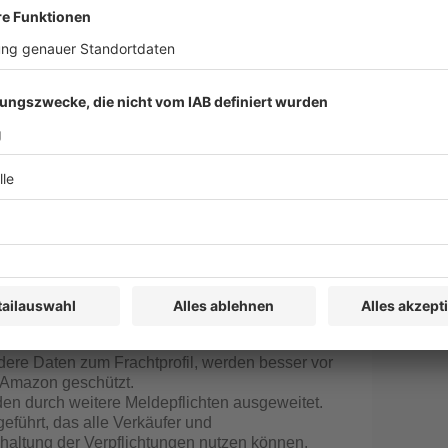
azon im Zeitraum vom 14. Juli 2022 bis zum 9.
ressierten Dritten konsultiert, um festzustellen,
Zusagen ausgeräumt würden. Angesichts der
rünglichen Verpflichtungsangebote und sagte
ser präsentiert, d. h. deutlicher hervorgehoben;
für den Fall, dass die Präsentation bei den
t.
ufern und Beförderungsunternehmen in Bezug auf
käufer und Beförderungsunternehmen werden
chsel zu unabhängigen Beförderungsunternehmen zu
unabhängige Beförderungsunternehmen ihre
hriften direkt kontaktieren und mit den
anbieten können.
re Daten zum Frachtprofil, werden besser vor
n Amazon geschützt.
n durch weitere Meldepflichten ausgeweitet.
eführt, das alle Verkäufer und
haltung der Verpflichtungen nutzen können.