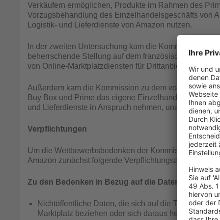
Verkäufern ermöglichen, Produkte im Rahmen des Pri
Vorzugsbehandlung des Einzelhandelsgeschäfts von Am
Logistik- und Lieferdienste von Amazon nutzen.
In der zweiten Untersuchung kam die Kommission zu d
beherrschende Stellung auf dem französischen, deutsch
von Online-Marktplatzdiensten für Drittanbieter missbra
Außerdem kam die Kommission zu dem vorläufigen Schl
Buy Box und Prime das eigene Einzelhandelsgeschäft s
und Lieferdienste in Anspruch nehmen, unangemessen
Verpflichtungen
Um die Wettbewerbsbedenken der Kommission in Bezu
Amazon zunächst folgende Verpflichtungsangebote vor
Zu den Bedenken in Bezug auf die Datennutzung:
Nichtöffentliche Daten, die sich auf die Tätigkeite
Marktplatz beziehen oder sich daraus herleiten, wer