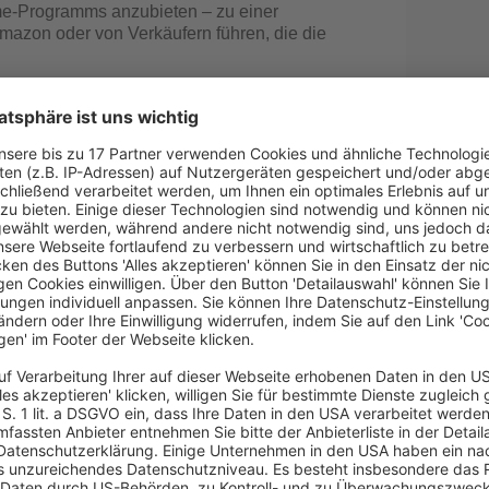
me-Programms anzubieten – zu einer
azon oder von Verkäufern führen, die die
em vorläufigen Schluss, dass Amazon seine
en und spanischen Markt für die Bereitstellung
ucht hat.
uss, dass Amazons Regeln und Kriterien für die
owie Marktplatzverkäufer, die Amazons Logistik-
 begünstigen.
g auf beide Untersuchungen auszuräumen, hat
gelegt:
n der unabhängigen Verkäufer auf dem Amazon-
den nicht für das Einzelhandelsgeschäft von