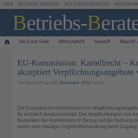
Zum
R&W
BETRIEBS-BERATER
DER STEUERBERATER
DATENBAN
Inhalt
B
etriebs
-
B
erat
springen
Die Erste Seite
WirtschaftsR
SteuerR
BilanzR
EU-Kommission: Kartellrecht – 
akzeptiert Verpflichtungsangebot
Veröffentlicht am
23. Dezember 2022
von
br
Die Europäische Kommission hat Verpflichtungsangebo
für rechtlich bindend erklärt. Die Verpflichtungen von
Bedenken der Kommission in Bezug auf die Nutzung nic
sowie eine etwaige Ungleichbehandlung beim Zugang v