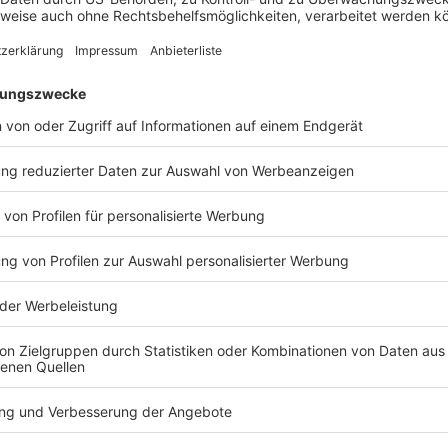
rten Tools von Amazon als auch für Mitarbeiter, die
ndelsentscheidungen heranziehen könnten.
 Verkauf von Markenartikeln und Produkten der
as die Buy-Box gewinnt, werden alle Verkäufer
n hat, wird ein zweites, konkurrierendes
deren Verkäufer vorliegt und sich vom ersten
eichend unterscheidet. Beide Angebote enthalten
dieselbe Einkaufserfahrung.
 Angeboten für Prime werden nichtdiskriminierende
gistik- und Lieferdienste ein Unternehmen frei zu
ernehmen auszuhandeln.
ionen und die Leistung dritter
en Logistikdienste genutzt.