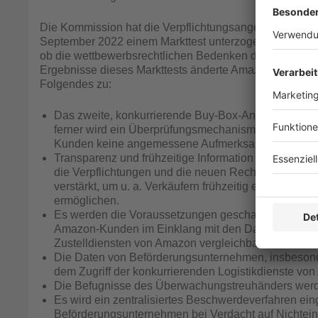
Die Kommission hat die Verpflichtungsangebote von Am
September 2022 einem Markttest unterzogen und alle inte
ob die wettbewerbsrechtlichen Bedenken durch diese 
Ergebnisse dieses Markttests änderte Amazon die ursp
Folgendes zu:
Das zweite, konkurrierende Buy-Box-Angebot wird bes
ferner wird ein Überprüfungsmechanismus eingeführt 
Kunden keine angemessene Aufmerksamkeit erweck
Transparenz und frühzeitige Information von Verkä
die Verpflichtungen und die neuen Rechte der Ver
verstärkt, um u. a. Verkäufern frühzeitig einen We
ermöglichen.
Es werden die Voraussetzungen geschaffen, damit 
Amazon-Kunden im Einklang mit den Datenschutzvorsc
Zustelldiensten von Amazon vergleichbare Dienste 
Die Daten von Beförderungsunternehmen, insbesonde
dem Zugriff der konkurrierenden Logistikdienste vo
Die Befugnisse des Überwachungstreuhänders werde
Es wird ein zentralisiertes Beschwerdeverfahren eing
Beförderungsunternehmen bei Verdacht auf Nichtein