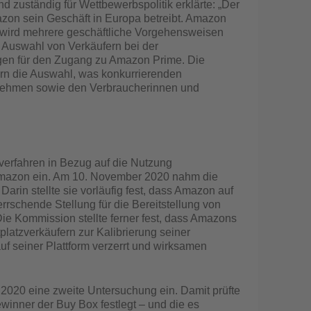
 zuständig für Wettbewerbspolitik erklärte: „Der
azon sein Geschäft in Europa betreibt. Amazon
 wird mehrere geschäftliche Vorgehensweisen
e Auswahl von Verkäufern bei der
gen für den Zugang zu Amazon Prime. Die
rn die Auswahl, was konkurrierenden
nehmen sowie den Verbraucherinnen und
fverfahren in Bezug auf die Nutzung
h Amazon ein. Am 10. November 2020 nahm die
rin stellte sie vorläufig fest, dass Amazon auf
schende Stellung für die Bereitstellung von
Die Kommission stellte ferner fest, dass Amazons
tplatzverkäufern zur Kalibrierung seiner
f seiner Plattform verzerrt und wirksamen
2020 eine zweite Untersuchung ein. Damit prüfte
ewinner der Buy Box festlegt – und die es