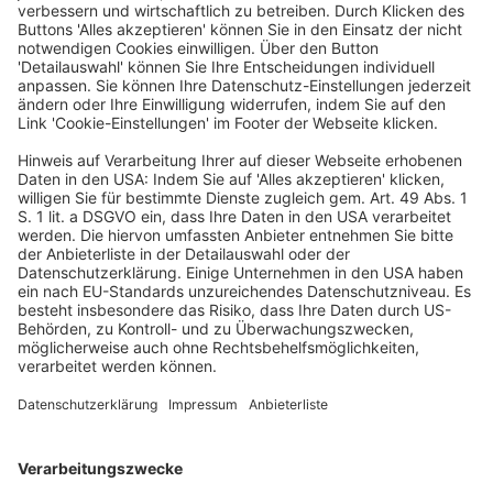
verringert, stellt eine unzulässige Abschalteinrichtung
dar. Da eine solche Vertragswidrigkeit des Fahrzeugs
nicht geringfügig ist, ist die Auflösung des Vertrags
über den Fahrzeugkauf nicht grundsätzlich
ausgeschlossen.
Zum Beitrag «Pressemitteilungen»
Dieselfahrzeuge
Emissionskontrollsystems
EuGH
Entscheidungen & Gesetzgebung
/
Sonstiges