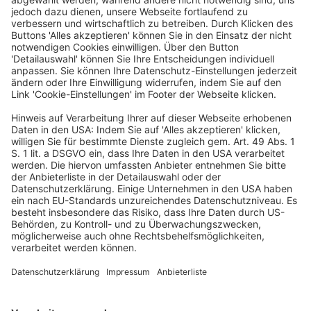
entschieden:
1. Die für eine Verjährungsunterbrechung nach
§ 231
Abs. 1 Satz 1 Nr. 7 AO
erforderliche Außenwirkung liegt
auch dann vor, wenn die Finanzbehörde durch eine
BZSt-Online-Anfrage direkt auf die IdNr.-Datenbank
zugreift.
2. Zuständigkeitsmängel hindern die
Unterbrechungswirkung einer Ermittlungsmaßnahme
nicht. Ob die Finanzbehörde, welche die Maßnahme
durchgeführt hat, örtlich zuständig war, hat keinen
Einfluss auf die Wirksamkeit der Maßnahme in Bezug auf
die Verjährungsunterbrechung.
(Amtliche Leitsätze)
Volltext BB-Online BBL2022-788-2
BZSt
Online-Anfrage
Unterbrechung