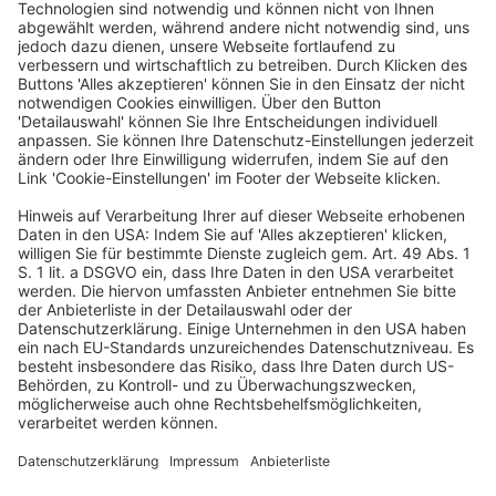
Informationen auf der Internetseite der Finanzämter
bereitstellen. Das soll Betroffene beim Ausfüllen der
Steuererklärung unterstützen.
Das Finanzamt kann die Steuerbefreiung erst
berücksichtigen, wenn sie gesetzlich geregelt ist. Sollte
der Steuerbescheid bis dahin schon ergangen sein,
müssen Betroffene Einspruch einlegen. Dann kann die
Steuerbefreiung nachträglich noch berücksichtigt
werden.
Bei Pflegeprämien, die im Jahr 2022 ausbezahlt werden,
ist der Vorgang einfacher: Dann beachtet der
Arbeitgeber die Steuerbefreiung beim
Lohnsteuerabzug. Die Mitarbeiterinnen und Mitarbeiter
müssen in diesem Fall nichts weiter tun.
Die von der Bundesregierung geplante Steuerbefreiung
soll dabei auch Pflegeprämien einschließen, die
aufgrund von Beschlüssen einer Landesregierung
gezahlt werden. Somit wäre auch die Landes-
Pflegeprämie in Baden-Württemberg begünstigt. Diese