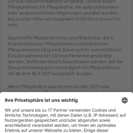
Corona-Steuerhilfegesetz vorgelegt. Danach sollen
Pflegeprämien für Pflegekräfte, die aufgrund bundes-
oder landesrechtlicher Regelungen gewährt wurden,
bis zu einer Höhe von insgesamt 3 000 Euro steuerfrei
sein.
Das betrifft Mitarbeiterinnen und Mitarbeiter, die in
Krankenhäusern, Pflegeheimen und ambulanten
Pflegediensten tätig sind. Damit soll ihr unermüdlicher
Einsatz während der Corona-Pandemie gewürdigt
werden. Sollte das Gesetz beschlossen werden, gilt die
Steuerbefreiung auch nachträglich für Pflegeprämien,
die ab dem 18.11.2021 ausgezahlt wurden.
Wenn Pflegekräfte also bereits im Jahr 2021 eine
lohnversteuerte Pflegeprämie erhalten haben, können
sie eine rückwirkende Steuerbefreiung bei ihrer
Einkommensteuererklärung geltend machen.
Voraussetzung ist, dass der Gesetzgeber die
Steuerbefreiung beschließt. Die Lohnsteuer, die auf die
Pflegeprämie entfällt, wird dann zurückerstattet. Die
Finanzverwaltung wird zeitnah entsprechende