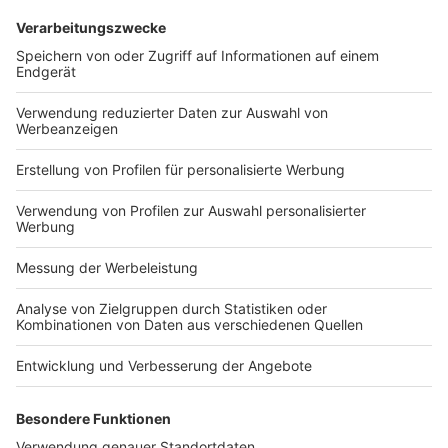
hatte die Landesregierung im November 2021 für die
Mitarbeiterinnen und Mitarbeiter auf den
Intensivstationen der Krankenhäuser im Land
beschlossen.
Ende vergangenen Jahres hatten Finanzminister Dr.
Danyal Bayaz und Gesundheitsminister Manne Lucha in
einem Schreiben an die Bundesregierung darum
gebeten, neben einer Pflegeprämie des Bundes auch
Landes-Pflegeprämien steuerfrei zu stellen.
(Quelle: PM FinMin Baden-Württemberg, vom 4.3.2022)
Baden-Württemberg
Pflegeprämie
rückwirkend
Steuerbefreiung
Viertes Corona-Steuerhilfegesetz
Steuerrecht