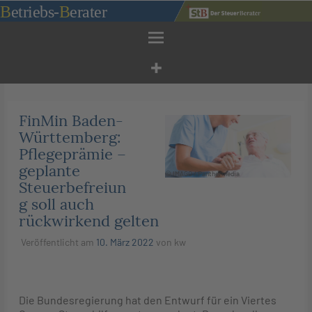
Zum
B
etriebs
-
B
erater
Inhalt
springen
FinMin Baden-
Württemberg:
Pflegeprämie –
geplante
© IMAGO / Panthermedia
Steuerbefreiun
g soll auch
rückwirkend gelten
Veröffentlicht am
10. März 2022
von
kw
Die Bundesregierung hat den Entwurf für ein Viertes