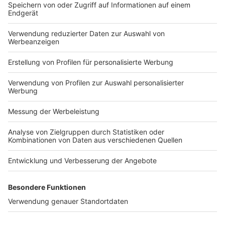
Steuerforschung
Veröffentlicht am
2. Dezember 2025
von
kw
Das Netzwerk empirische Steuerforschung (NeSt) ist
eine Plattform des Bundesministeriums der Finanzen,
das der Vernetzung von Wissenschaftlerinnen und
Wissenschaftlern im Bereich der empirischen
Steuerforschung mit der amtlichen Statistik und der
[…]
Offenlegung von
Jahresabschlüssen 2024: DStV bittet erneut um
Schonfrist
Veröffentlicht am
18. November 2025
von
kw
Für viele ist die Corona-Pandemie längst
Vergangenheit – in den Kanzleien sind ihre
Nachwirkungen dagegen weiterhin deutlich spürbar.
Der DStV fordert deshalb für die Offenlegung der
Jahresabschlüsse 2024 erneut eine […]