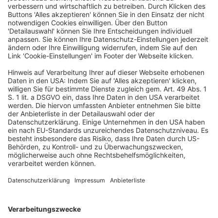
heutigen mündlichen Verhandlung das Verfahren einer
deutschen Berufsausübungsgesellschaft
abgeschlossen, deren Zulassung im Jahr 2021 von der
Rechtsanwaltskammer München […]
DStV: Rechts- und
Berufsrechtsausschuss des DStV neu
konstituiert
Veröffentlicht am
5. Dezember 2025
von
kw
Bild: Konstituierende Sitzung des DStV-Rechts- und
Berufsrechtsausschusses; vlnr: StB/RA Simon Beyme,
StB/RA Volker Höpfl, StBin Dr. Jutta Fischer-Neuner,
StB/WP Christian Rech, StB/WP Carsten Nicklaus, StB
Karsten Schmidt, RA Christian Michel, […]
Netzwerk empirische