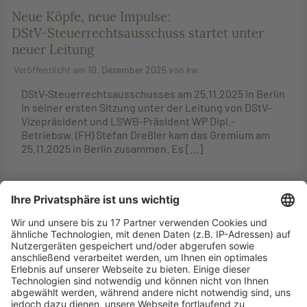
Neue Köpfe, neue Impulse:
DStV-Steuerrechtsausschuss startet unter
neuer Leitung
Veröffentlicht am
10. Dezember 2025
von
kw
DStV-Steuerrechtsausschusses am 25.11.2025 in Berlin
In seiner ersten Sitzung unter der Leitung von DStV-
Vizepräsident und LSWB-Präsident WP Dipl.-
Betriebsw. (FH) Stefan Dreßler kam das Gremium am
25.11.2025 in Berlin zusammen. Es […]
Entscheidung zum
Fremdbeteiligungsverbot
Veröffentlicht am
5. Dezember 2025
von
kw
Bayerischer Anwaltsgerichtshof entscheidet im
Verfahren zum Fremdbeteiligungsverbot Der
Bayerische Anwaltsgerichtshof (BayAGH) hat in seiner