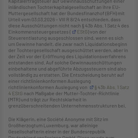
Kapitalertragsteuer auf Gewinnausschüttungen einer
inländischen Tochterkapitalgesellschaft an ihre EU-
Muttergesellschaft hat der Bundesfinanzhof (BFH) mit
Urteil vom 03.03.2026 – VIII R 8/24 entschieden, dass
diese Ausschüttungen nicht nach § 43b Abs. 1 Satz 4 des
Einkommensteuergesetzes (
EStG
) von der
Steuerentlastung ausgeschlossen sind, wenn es sich
um Gewinne handelt, die zwar nach Liquidationsbeginn
der Tochtergesellschaft ausgeschüttet werden, aber in
der Zeit vor der Eröffnung des Liquidationsverfahrens
entstanden sind. Auf solche Gewinnausschüttungen
einbehaltene und abgeführte Abzugssteuern sind also
vollständig zu erstatten. Die Entscheidung beruht auf
einer richtlinienkonformen Auslegung
richtlinienkonformen Auslegung von
§ 43b Abs. 1 Satz
4 EStG
nach Maßgabe der Mutter-Tochter-Richtlinie
(MTR) und trägt zur Rechtsklarheit in
grenzüberschreitenden Unternehmensstrukturen bei.
Die Klägerin, eine Société Anonyme mit Sitz im
Großherzogtum Luxemburg, war alleinige
Gesellschafterin einer in der Bundesrepublik
Deutschland ansässigen GmbH. Diese wurde zum