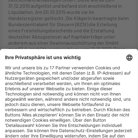
31.12.2010 aufgelöst und befand sich anschließend in
Liquidation. Am 20.10.2015 wurde sie im
Handelsregister gelöscht. Die Klägerin beantragte beim
Bundeszentralamt für Steuern (BZSt) die Erteilung
eines Freistellungsbescheids und die Erstattung
deutscher Abzugssteuer auf Kapitalerträge unter
anderem aus einer Gewinnausschüttung der GmbH
gemäß Ausschüttungsbeschluss vom 12.11.2013. Diese
Ausschüttung hatte ausschließlich laufende Gewinne
zum Gegenstand, die in der aktiven Zeit der GmbH vor
der Eröffnung des Liquidationsverfahrens entstanden
waren. Das BZSt stufte die Ausschüttung als „anlässlich
der Liquidation“ ein und gewährte eine Freistellung und
Erstattung mit Ausnahme des im Abkommen zwischen
der Bundesrepublik Deutschland und dem
Großherzogtum Luxemburg zur Vermeidung der
Doppelbesteuerung und Verhinderung der
Steuerhinterziehung auf dem Gebiet der Steuern vom
Einkommen und vom Vermögen vom 23.08.1958 (DBA
Luxemburg 1958) vorgesehenen
Quellensteuereinbehalts von damals 10 % der
Kapitalerträge. Der nach erfolglosem