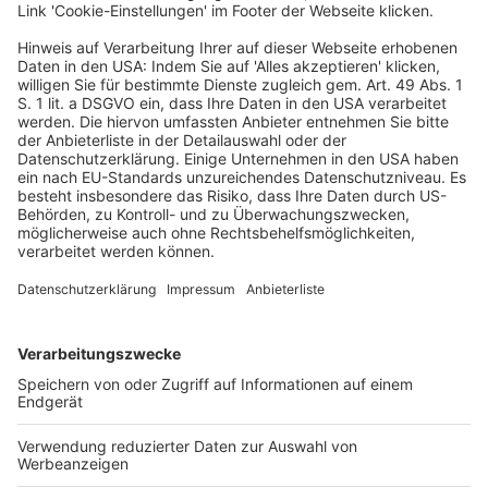
Einspruchsverfahren erhobenen Klage gab das
Finanzgericht (FG) statt und verpflichtete das BZSt zu
einer vollständigen Freistellung und Erstattung der
einbehaltenen Abzugssteuern.
Die hiergegen eingelegte Revision hatte keinen Erfolg.
Der BFH hat die Auffassung des FG bestätigt.
Ungeachtet der Bestimmungen des DBA Luxemburg
1958 zur Höhe des zulässigen Quellensteuereinbehalts
habe die Klägerin einen Anspruch auf vollständige
Freistellung und Erstattung der auf die Ausschüttung
vom 12.11.2013 einbehaltenen und abgeführten
Abzugssteuern. Die Voraussetzungen des § 50d Abs. 1
Satz 2 i.V.m.
§ 43b Abs. 1 EStG
i.V.m. Art. 5 MTR für eine
vollständige Freistellung und Erstattung der
einbehaltenen Beträge seien erfüllt und
§ 43b Abs. 1
Satz 4 EStG
stehe dem nicht entgegen.
§ 43b Abs. 1
Satz 4 EStG
sehe vor, dass die Entlastungsregelung des
§ 43b Abs. 1 Satz 1 EStG
nicht für Kapitalerträge im
Sinne des
§ 20 Abs. 1 Nr. 1 EStG
gelte, die anlässlich
der Liquidation oder Umwandlung einer
Tochtergesellschaft zufließen. Die Vorschrift sei zur