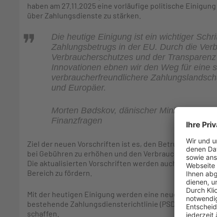
haben am 27.11.2025 eine vorläufige politische Einigung
über Zahlungsdienste zu stärken.
Die heutige Einigung ist ein wichtiger Sch
Zahlungsbetrugs in der EU. Durch die Ver
Verbraucherschutzes und der Transparenz
Innovationen ebnen wir den Weg für eine si
verbraucherfreundlichere Zahlungslandscha
und Europäer.
Morten Bødskov, dänischer Minister für In
Finanzfragen
Ziel der neuen Vorschriften ist es, den Betrug im Zahl
bei Gebühren zu erhöhen und den Verbraucherschutz im
Die aktualisierten Vorschriften werden auch dazu beitr
Bereich zu fördern.
Mit der heutigen Einigung werden eine neue Verordnun
bestehende Zahlungsdiensterichtlinie (PSD2) geänder
schaffen.