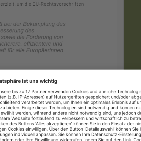
 erzielt, um die EU-Rechtsvorschriften
ritt bei der Bekämpfung des
besserung des
 sowie die Förderung von
cherere, effizientere und
ft für alle Europäerinnen
dustrie, Unternehmen und
ungsverkehr besser zu bekämpfen, die Transparenz
 Zahlungsdienstleistungssektor zu verbessern.
Ne
agen, technologische Innovationen in diesem
g über Zahlungsdienste geschaffen und die
t, um einen modernen Rahmen für Zahlungen zu