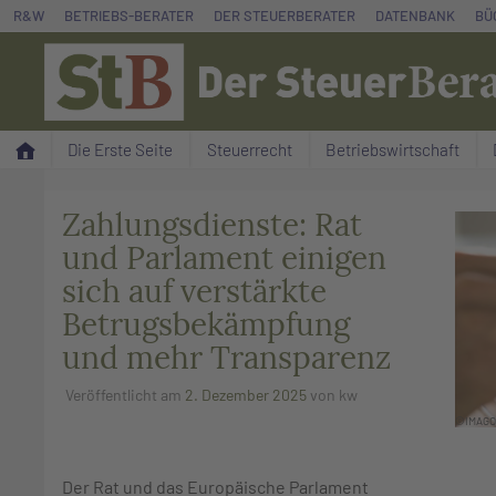
Zum
R&W
BETRIEBS-BERATER
DER STEUERBERATER
DATENBANK
BÜ
Inhalt
springen
Die Erste Seite
Steuerrecht
Betriebswirtschaft
Zahlungsdienste: Rat
und Parlament einigen
sich auf verstärkte
Betrugsbekämpfung
und mehr Transparenz
Veröffentlicht am
2. Dezember 2025
von
kw
©IMAGO
Der Rat und das Europäische Parlament