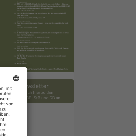
Newsletter
Melden Sie sich hier zu den
wslettern des BB, StB und CB an!