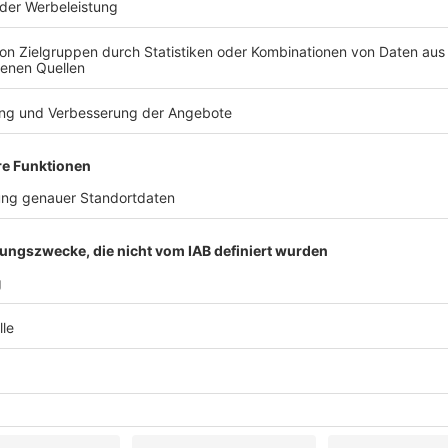
d Verbesserung des
ei Zahlungsvorgängen an Geldautomaten. Die
 angewandten Gebühren und
inden kann.
ngssysteme anbieten, die für ihre
nsgesamt werden die Verbraucherinnen und
ren Überblick über die geltenden Gebühren haben
treffen.
in ländlichen Gebieten, die möglicherweise
, verbessert. Nach dem neuen Rahmen können
 Um Missbrauch zu verhindern, werden solche
n und es soll eine Obergrenze von 150 € bzw. dem
 üblicher Handelsname mit dem auf den
stimmt. Dies wird den Verbrauchern helfen,