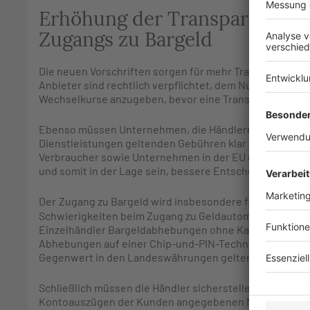
Erhöhung der Transparenz un
Zugangs zu Bargeld
Die neuen Vorschriften sorgen für mehr Transparenz b
Anbieter sind rechtlich verpflichtet, dem Nutzer alle
Wechselkurse anzugeben, bevor eine Transaktion stattf
Ebenso müssen Unternehmen, die Händlern Kartenzahlu
Dienstleistungen geltenden Gebühren klar angeben. I
Verbraucher sowie Unternehmen in der EU einen besse
und somit in der Lage sein, bessere Entscheidungen zu 
Der
Zugang zu Bargeld wird insbesondere für Menschen 
Schwierigkeiten beim Zugang zu Geldautomaten haben
Einzelhändler Bargeldabhebungen ohne Kauf anbieten.
Abhebungen auf einer Chip-und-PIN-Technologie basiere
Gegenwert in den Landeswährungen gelten.
Schließlich müssen die Händler sicherstellen, dass ihr
Kontoauszügen der Kunden angegebenen Namen überein