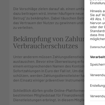
Die Vorschläge zielen darauf ab, einen umfassenden Ra
dazu beitragen wird, immer häufigere neue Formen von
Betrug“ zu bekämpfen. Dabei täuschen Betrüger vor, Za
das Vertrauen der Nutzer zu gewinnen und sie zur Durc
zu verleiten.
Bekämpfung von Zahlungsbetr
Verbraucherschutzes
Unter anderem müssen Zahlungsdienstleister Informati
austauschen. Bevor eine Überweisung erfolgen kann, 
einem entsprechenden Namen des Kontoinhabers abgegl
Sofortzahlungen in Euro der Fall ist. Um die Verbraucher
schützen, werden Zahlungsdienstleister haftbar gemach
den Einsatz einiger präventiver Instrumente nicht na
Schließlich dürfen große Online-Plattformen und Suchm
bestimmten Mitgliedstaat für Finanzdienstleistungen 
Dienstleistungen erbringt, in diesem Mitgliedstaat ord