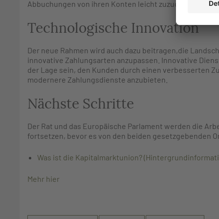
Abbuchungen von ihren Konten leicht zuzuordnen, wo
Technologische Innovation
Der neue Rahmen wird auch dazu beitragen,die Landscha
innovative Zahlungsarten anzupassen. Innovative Diens
der Lage sein, den Kunden durch einen verbesserten Z
modernere Zahlungsdienste anzubieten.
Nächste Schritte
Der Rat und das Europäische Parlament werden die Arb
fortsetzen, bevor es von den beiden gesetzgebenden 
Was ist die Kapitalmarktunion? (Hintergrundinformat
Mehr hier