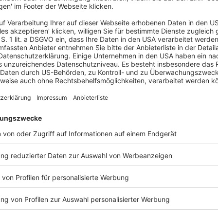
hmen für die Betrugsbekämpfung zu schaffen, der
 Zahlungsbetrug wie den sogenannten „Spoofing-
hlungsdienstleister eines Kunden zu sein, um so
hführung von betrügerischen Finanztransaktionen
ug und Verbesserung des
onen in Bezug auf Betrug untereinander
müssen die IBAN-Nummern des Zahlungskontos mit
ichen werden, wie dies bereits bei
 weiter zu
t, wenn sie ihren Verpflichtungen in Bezug auf
chkommen.
aschinen nur dann bei Verbrauchern in einem
werben, wenn das Unternehmen, das diese
nungsgemäß reguliert und zugelassen ist.