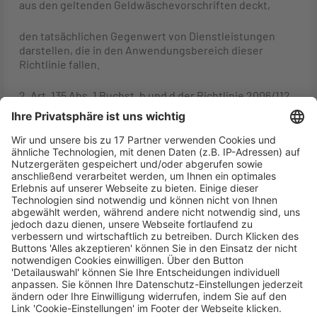
aus den geltenden Geldwäschevorschriften deckt,
den tatsächlichen Gegenwert von Dienstleistungen
darstellen, die in den Anwendungsbereich dieser
Richtlinie fallen.
2. Art. 135 Abs. 1 Buchst. b und d der Richtlinie 2006/112
ist dahin auszulegen, dass
– die Finanzierungsprovision, die die Dienstleistung der
Einziehung von Forderungen vergütet, deren Wert
umso höher ist, je länger die Zahlungsfrist und je höher
das vom Factor übernommene Risiko ist, und
– die vom Kunden gezahlte Einrichtungsgebühr, die dem
Pauschalbetrag entspricht, der für die Einrichtung des
Factoring-Mechanismus entrichtet wurde, und die
insbesondere die Kosten der Maßnahmen im
Zusammenhang mit der Einhaltung der Verpflichtungen
aus den geltenden Geldwäschevorschriften deckt,
die der Factor im Rahmen von Factoring durch