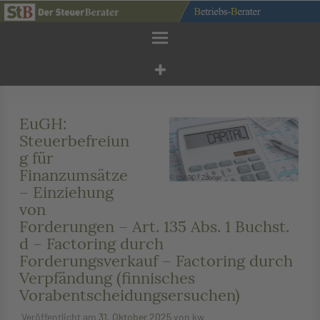
Zum
Inhalt
springen
EuGH:
Steuerbefreiun
g für
Finanzumsätze
©IMAGO / Zoonar
– Einziehung
von
Forderungen – Art. 135 Abs. 1 Buchst.
d – Factoring durch
Forderungsverkauf – Factoring durch
Verpfändung (finnisches
Vorabentscheidungsersuchen)
Veröffentlicht am
31. Oktober 2025
von
kw