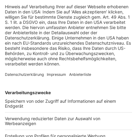
Forderungsverkauf wie des in der Antwort in Nr. 1 des
Tenors genannten oder im Rahmen von Factoring durch
Verpfändung erhält, das dadurch gekennzeichnet ist,
dass der Factor die Einziehung und Beitreibung der
betreffenden Forderungen übernimmt, die zwar nicht
auf ihn übertragen werden, aber zur Sicherung der dem
Kunden von ihm gewährten Finanzierung verwendet
werden, die Gegenleistung für eine einheitliche und
unteilbare Leistung der Einziehung von Forderungen
darstellen, die der Mehrwertsteuer unterliegt.
3. Art. 135 Abs. 1 Buchst. d der Richtlinie 2006/112 ist
dahin auszulegen, dass die in dieser Bestimmung
vorgesehene Ausnahme für die Einziehung von
Forderungen unbedingt und hinreichend genau ist, um
unmittelbare Wirkung zu entfalten, und sich Einzelne
daher vor den nationalen Gerichten gegenüber dem
Staat auf sie berufen können.
EuGH
, Urteil vom 23.10.2025 – C-232/24