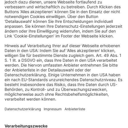
Finanzbehörden der Länder haben die Lohnsteuer-
Außenprüfungen im Kalenderjahr 2024 zu einem
Mehrergebnis von 826,9 Mio. Euro geführt. Von den
insgesamt 2.572.005 Arbeitgebern wurden 69.199
Arbeitgeber in 2024 abschließend geprüft. Es handelt
sich hierbei sowohl um private Arbeitgeber als auch um
öffentliche Verwaltungen und Betriebe. Im Kalenderjahr
2024 wurden durchschnittlich 1.852 Prüferinnen und
Prüfer eingesetzt.
Darüber hinaus haben sich 32 Lohnsteuerprüferinnen
und -prüfer des Bundeszentralamts für Steuern im
Rahmen der Prüfungsmitwirkung an Prüfungen der
Landesfinanzbehörden beteiligt, von denen 131 im Jahr
2024 abgeschlossen wurden.
BMF, PM v. 4.9.2025
Kalenderjahr 2024
Lohnsteuer-Außenprüfung
Lohnsteuer-Nachschau