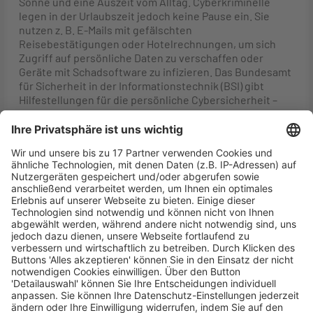
Sonne und eine Auszeit vom Alltag. Cyberkriminelle
legen in der Urlaubszeit jedoch keine Pause ein. Sie
nutzen z. B. E-Mails mit gefälschten
Reisebestätigungen oder Hotelrechnungen, um sich
Zugriff auf persönliche Daten zu verschaffen oder
Geräte mit Schadsoftware zu infizieren. Das Bundesamt
für Sicherheit in der Informationstechnik (BSI) gibt
Hilfestellungen für die persönliche Cybersicherheit –
auch von unterwegs.
Prüfen Sie E-Mails und SMS, bevor Sie Links oder
Anhänge öffnen. Mitunter geben sich Kriminelle etwa
als Hotelbetreiber oder Reiseveranstalter aus. Wenn
Sie über ein Portal gebucht haben, kommunizieren
Sie z. B. mit dem Hotel daher ausschließlich darüber.
Sehen Sie Rechnungen und Reiseunterlagen direkt
beim Anbieter ein. Geben Sie etwa die Adresse der
Webseite in den Browser ein statt einem Link in
einer E-Mail zu folgen.
Gehen Sie sparsam mit Ihren Daten um. Eine
Abwesenheitsnotiz in Ihrem E-Mail-Programm oder in
den sozialen Medien veröffentlichte Fotos können
Betrügerinnen und Betrüger zu Informationen