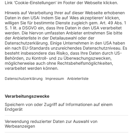
verhelfen, die sie dann für ihre Maschen
missbrauchen.
Nutzen Sie öffentliche WLANs nur mit Vorsicht.
Kriminelle erstellen mitunter bspw. WLANs mit
Namen wie „Free Airport WiFi“, um Daten von
Nutzerinnen und Nutzern abzufangen. In anderen
Fällen nutzen sie öffentliche WLANs, um Geräte mit
Sicherheitslücken zu identifizieren. Abhilfe schafft
ein VPN eines vertrauenswürdigen Anbieters.
Vorsicht gilt auch bei öffentlichen Ladestationen
bspw. in Reisebussen. Dort zur Verfügung gestellte
Kabel erlauben mitunter auch die Übertragung von
Daten: So kann etwa Schadsoftware eingeschleust
werden. Abhilfe bieten spezielle Kabel oder Adapter,
die die Datenübertragung sperren, aber den
Stromfluss weiter erlauben.
Richten Sie eine Bildschirmsperre ein: Indem das
Gerät vor der Nutzung z. B. per Fingerabdruck
oder PIN entsperrt werden muss, schützen Sie
sowohl das Gerät als auch die darauf gespeicherten
Daten bei Verlust oder Diebstahl.