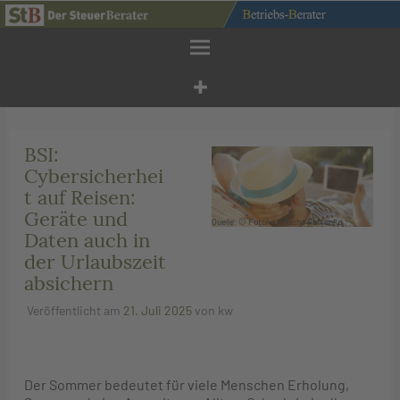
Zum
Inhalt
springen
BSI:
Cybersicherhei
t auf Reisen:
Geräte und
Quelle: © Fotolia / Dasha Petrenko
Daten auch in
der Urlaubszeit
absichern
Veröffentlicht am
21. Juli 2025
von
kw
Der Sommer bedeutet für viele Menschen Erholung,