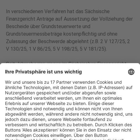
In verschiedenen Verfahren hat das Sächsische
Finanzgericht Anträge auf Aussetzung der Vollziehung der
Bescheide über Grundsteuerwerte und
Grundsteuermessbeträge kostenpflichtig und ohne
Zulassung der Beschwerde abgelehnt (z.B. 2 V 127/25, 2
V 130/25, 1 V 86/25, 5 V 198/25, 5 V 181/25).
Seit Jahresbeginn gingen im Sächsischen Finanzgericht
mehrere Hundert Anträge auf Aussetzung der Vollziehung
von durchweg steuerlich nicht vertretenen Bürgerinnen
und Bürgern ein, mit denen sie mit identischem und
offensichtlich vorformulierten Text die
Verfassungswidrigkeit des neuen Grundsteuerrechts
rügen. Die Antragsteller möchten erreichen, dass sie bis
zu einer endgültigen Entscheidung hierüber die
Grundsteuer nicht bezahlen müssen. Die entsprechenden
Einspruchsverfahren sind in den meisten Fällen bei den
Finanzämtern ruhend gestellt. Die Antragstellung bei