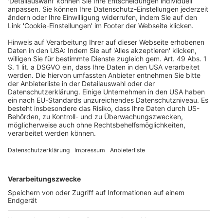
Gericht mit dem vorformulierten Text erfolgt auch bei
anderen Finanzgerichten im ganzen Bundesgebiet, wie der
Bund Deutscher Finanzrichter mitteilt.
In den nun getroffenen Entscheidungen hat das
Finanzgericht entschieden, dass Zweifel an der
Verfassungsmäßigkeit nicht bestehen. Außerdem weist
das Gericht darauf hin, dass nach höchstrichterlicher
Rechtsprechung berechtigte Interessen des
Steuerpflichtigen mit einem öffentlichen Interesse an
einer geordneten Haushaltsführung abzuwägen sind, denn
auch die Gemeinden haben ein öffentliches Interesse
daran, dass ihnen – wenn auch vorläufig – das
Steueraufkommen aus der Grundsteuer zufließt. Die
Antragsteller hatten nicht dargelegt, warum ihnen im
konkreten Fall die vorläufige Zahlung der Grundsteuer so
schwere Nachteile bringt, dass diese ein öffentliches
Interesse am Vollzug des formell verfassungsgemäß