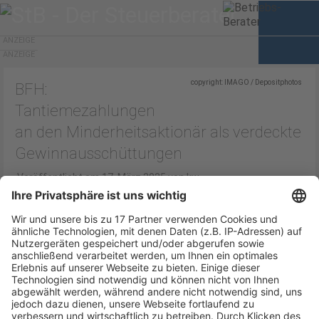
Zum
Inhalt
springen
copyright: IMAGO / Depositphotos
BFH:
Tantiemezahlungen
an den Minderheitsaktionär als verdeckte
Gewinnausschüttungen
Veröffentlicht am
17. März 2025
von
kw
BFH, Urteil vom 24.10.2024 – I R 36/22
Eine Vergütungsvereinbarung zwischen einer AG und
einem Vorstandsmitglied, das zugleich
Minderheitsaktionär der AG ist, genügt nur dann dem
Fremdvergleich nicht, wenn die Umstände des