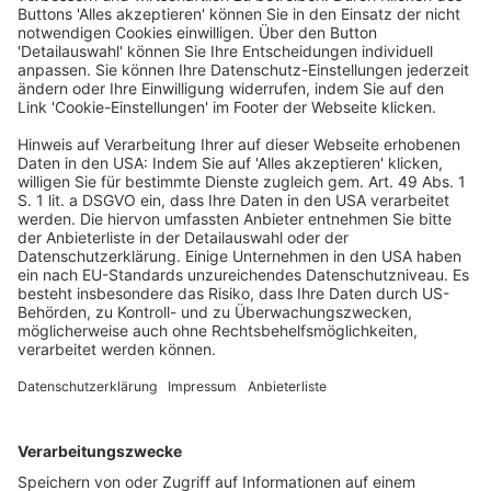
Einzelfalles eindeutig darauf schließen lassen, dass sich
der Aufsichtsrat bei der Vergütungsvereinbarung einseitig
an den Interessen des Vorstandsmitglieds ausgerichtet
hat. Davon ist bei einem Aufsichtsrat, der mit Personen
besetzt ist, die dem als Minderheitsaktionär beteiligten
Vorstandsmitglied nicht nahestehen, nur auf der
Grundlage besonderer Umstände auszugehen.
(Amtlicher Leitsatz)
Volltext BB-Online BBL2025-661-2
Minderheitsaktionär
Tantiemezahlungen
verdeckte Gewinnausschüttungen
Steuerrecht
/
Steuerrecht (StB)