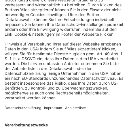
Besteuerung auf internationaler Ebene verpflichtet.
Dies teilt sie in ihrer Antwort (20/14523) auf eine Kleine
Anfrage der FDP-Fraktion (20/14373) mit, die sich nach
Plänen zur Mindestbesteuerung von Hochverdienenden
erkundigt hatte. Unterstützt würden dabei die auf G20-
Ebene vereinbarten Ziele, zur Stärkung von
progressiven Steuersystemen und zur Sicherstellung
einer effektiven Besteuerung von Hochvermögenden.
Die Regierung will sich außerdem dafür einsetzen, den
zwischenstaatlichen Informationsaustausch über
Besteuerungsgrundlagen zu verbessern.
„Informationsaustausch und internationale
Zusammenarbeit bilden die Grundlage, um bestehende
Steueransprüche effektiver durchzusetzen und
sicherzustellen, dass alle Steuerpflichtigen ihren fairen
Beitrag leisten“, heißt es in der Antwort.
(hib 41/2025 v. 23.1.2025)
Besteuerung
gerecht
Hochverdienende