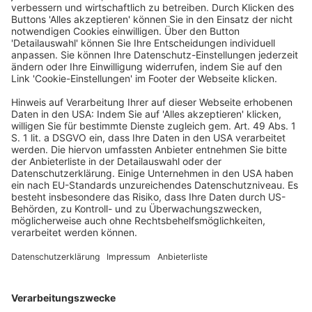
Auch bei der konkret hebeberechtigten Kommune
mache die Grundsteuer 15 % der gesamten kommunalen
Einnahmen aus und sei damit von erheblicher
Bedeutung. Es sei derzeit nicht ersichtlich, dass die
Kommune die konjunkturunabhängigen
Grundsteuereinnahmen durch konjunkturabhängige
Steuern (Gewerbesteuer; Anteil Einkommen- und
Umsatzsteuer) kompensieren könne. Aufgrund der
Konjunkturunabhängigkeit und der eigenen
Hebesatzkompetenz sei die Grundsteuer auch die
einzige Einnahmequelle, die die Kommune planbar
selbst steuern könne. Für die Gewichtung des
öffentlichen Interesses könne der vorläufige
Rechtsschutz auch nicht auf einzelne Steuerpflichtige
beschränkt werden. Vielmehr sei zu erwarten, dass bei
Häufungen stattgebender Aussetzungsbeschlüsse eine
Vielzahl der Steuerpflichtigen ebenfalls unter
Zuhilfenahme von Musteranträgen gerichtliche
Aussetzung der Vollziehung beantragen werde. Die
Aussetzung käme daher einer temporären
Vorwegnahme des Verwerfungsmonopols des
Bundesverfassungsgerichts gleich.