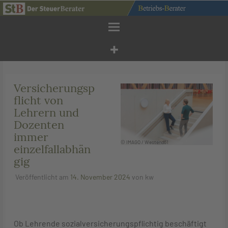
Zum
Inhalt
springen
Versicherungsp
flicht von
Lehrern und
Dozenten
immer
© IMAGO / Westend61
einzelfallabhän
gig
Veröffentlicht am
14. November 2024
von
kw
Ob Lehrende sozialversicherungspflichtig beschäftigt