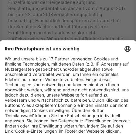
Einzelfalls war der Beigeladene aufgrund
Beschäftigung jedenfalls in der Zeit vom 7. August 2017
bis zum 22. Juni 2018 versicherungspflichtig
beschäftigt. Hinsichtlich der späteren Zeiträume hat
der Senat die Sache zur Durchführung weiterer
Ermittlungen an das Landessozialgericht
zurückverwiesen. Während selbstständige Lehrer, die
der Rentenversicherungspflicht unterliegen, ihre
Beiträge selbst tragen müssen, werden die Beiträge im
Fall der Beschäftigung von den Versicherten und den
Arbeitgebern grundsätzlich zur Hälfte getragen.
Auch wenn die Klägerin geltend macht, durch die
Beitragszahlung für vergangene Zeiträume
gegebenenfalls unzumutbar zusätzlich belastet zu
werden, vermag allein dies einen Vertrauensschutz
nicht zu begründen. Eine gefestigte und langjährige
Rechtsprechung, wonach eine lehrende Tätigkeit –
insbesondere als Dozent an einer Volkshochschule – bei
entsprechender Vereinbarung stets als selbstständig
anzusehen wäre, existiert nicht. Daher kann sich die
Volkshochschule auch nicht auf den Fortbestand einer