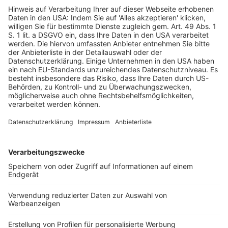
früheren Rechtsprechung berufen. Entscheidungen
über das Vorliegen sozialversicherungspflichtiger
Beschäftigungen beruhen stets auf einer
Einzelfallbeurteilung.
Hinweise zur Rechtslage:
§ 7 Absatz1 SGB IV Beschäftigung
1
Beschäftigung ist die nichtselbständige Arbeit,
insbesondere in einem
2
Arbeitsverhältnis.
Anhaltspunkte für eine
Beschäftigung sind eine Tätigkeit nach Weisungen und
eine Eingliederung in die Arbeitsorganisation des
Weisungsgebers.
§ 2 SGB VI Selbständig Tätige
1
Versicherungspflichtig sind selbständig tätige
1. Lehrer und Erzieher, die im Zusammenhang mit ihrer
selbständigen Tätigkeit regelmäßig keinen
versicherungspflichtigen Arbeitnehmer beschäftigen,