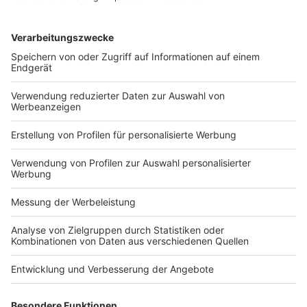
variierende und teilweise extrem hohe
Grenzbelastungen. Eine Integration des Wohngeldes in
das Bürgergeld und eine Anpassung der Freibeträge für
Erwerbstätige könnten diese Probleme verringern, die
Transparenz erhöhen und die Anreize zur Aufnahme und
Ausweitung einer Erwerbstätigkeit verbessern. Die
Reformvorschläge zielen auf eine strukturelle
Vereinfachung und Optimierung der
Grundsicherungssysteme.
ifo Institut, München, 2024
Ausgestaltung
Bürgergeld
Interdependenz
Kindergrundsicherung
Transferentzug
Wohngeld
Dies & Das (StB)