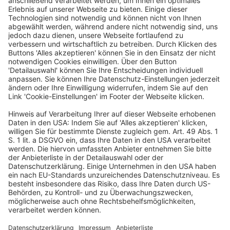
Monographie (Autorenschaft)
Maximilian Blömer, Emanuel Hansen, Andreas Peichl
ifo Forschungsberichte / 145
Die vorliegende Studie untersucht die
Wechselwirkungen zwischen dem Bürgergeld, der
geplanten Kindergrundsicherung und dem Wohngeld,
um Reformoptionen zur Verbesserung der
Arbeitsanreize im Bereich der Grundsicherung zu
analysieren. Mithilfe eines mikroökonometrisch
geschätzten Verhaltensmodells auf Basis
repräsentativer Mikrodaten wird das Arbeitsangebots-
und Transferinanspruchnahmeverhalten der
betroffenen Haushalte abgebildet. Die Ergebnisse
zeigen, dass das gegenwärtige System erhebliche
Ineffizienzen aufweist, die das Arbeitsangebot
schwächen können, insbesondere durch stark