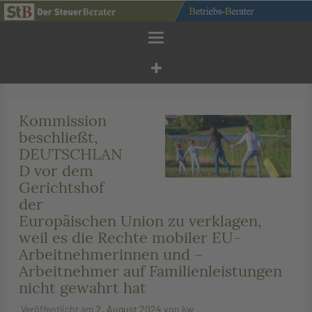
Zum
Inhalt
springen
Kommission
beschließt,
DEUTSCHLAN
D vor dem
© IMAGO / YAY Images
Gerichtshof
der
Europäischen Union zu verklagen,
weil es die Rechte mobiler EU-
Arbeitnehmerinnen und –
Arbeitnehmer auf Familienleistungen
nicht gewahrt hat
Veröffentlicht am
2. August 2024
von
kw