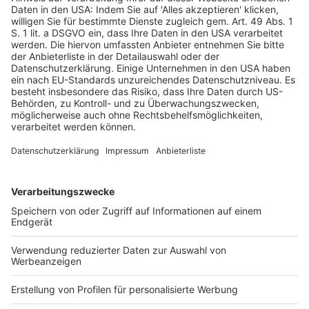
Beschäftigung und den Arbeitsbedingungen.
Diese Vertragsbestimmung wird in der
Verordnung (EU)
Nr. 492/2011
über die Freizügigkeit der Arbeitnehmer
innerhalb der Union näher ausgeführt. Gemäß Artikel 7
Absatz 2 der genannten Verordnung genießen mobile
EU-Arbeitnehmerinnen und -Arbeitnehmer dieselben
sozialen und steuerlichen Vergünstigungen wie
inländische Arbeitnehmer. Dies gilt auch für
Familienleistungen.
Insgesamt sollten mobile EU-Arbeitnehmerinnen und -
Arbeitnehmer gemäß der
Verordnung (EG)
Nr. 883/2004
zur Koordinierung der Systeme der
sozialen Sicherheit genauso behandelt werden wie
Staatsangehörige des Mitgliedstaats, in dem sie
arbeiten. Sie haben Anspruch auf Familienleistungen in
gleicher Höhe, auch für ihre unterhaltsberechtigten
Kinder, die sich dauerhaft in einem anderen
Mitgliedstaat aufhalten.
Europäische Kommission, PM 25.7.2024