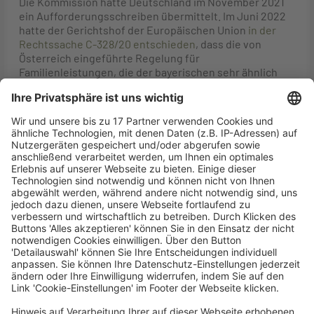
Die Kommission hatte Deutschland im November 2021
ein Aufforderungsschreiben übermittelt. Im Juni 2022
hatte der Gerichtshof der Europäischen Union
in der
Rechtssache C-328/20 entschieden
, dass die von
Österreich eingeführte Regelung für
Familienleistungen, die der bayerischen sehr ähnlich
war, nicht im Einklang mit dem EU-Recht stand. Das
Urteil des Gerichtshofs bestätigte die Auffassung der
Kommission. Daraufhin übermittelte die Kommission
Deutschland im Januar 2023 eine mit Gründen
versehene Stellungnahme. Da Deutschland in seiner
Antwort die Bedenken der Kommission nicht
ausreichend ausgeräumt hat, hat die Kommission nun
beschlossen, den Fall an den Gerichtshof der
Europäischen Union zu verweisen.
Hintergrund
Artikel 45 des
Vertrags über die Arbeitsweise der
Europäischen Union
(AEUV) verbietet die auf der
Staatsangehörigkeit beruhende Diskriminierung von
EU-Bürgerinnen und -Bürgern beim Zugang zu