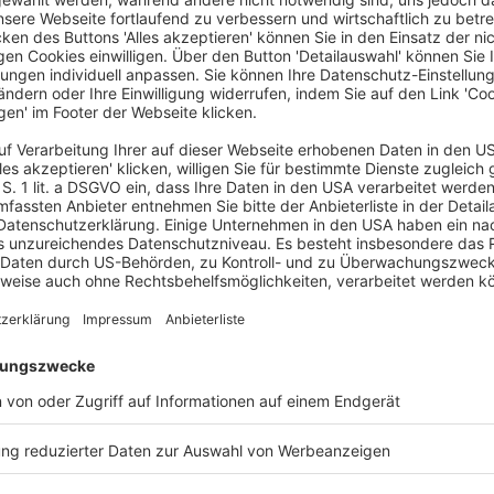
pp 5 % der Fälle Nachzahlungen leisten und können
mit Rückerstattungen rechnen. Diese fielen mit
ls doppelt so hoch aus wie bei den Paaren in der
p 1,5 Milliarden Euro an Einkommensteuer
ich
stik 2020 weiter zeigen, stellten Männer mit fast
nsteuerfälle in der Steuerklasse III. Frauen fanden
achtmal häufiger in der Steuerklasse V wieder als
e Auswirkungen der Wahl der Steuerklasse auf den
altene Lohnsteuer, die dann an die Finanzämter
ner Lohnsteuer und der zugrundeliegenden
 Durchschnitt bei 16 %, während es für Steuerfälle
Steuerklassenkombination III und V wird also der
 der Steuerklasse III zu Lasten des niedrigeren