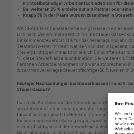
nichtselbständiger Arbeit entschieden sich für die 
Bei weiteren 25 % erzielte nur ein Partner oder eine
Knapp 36 % der Paare wurden zusammen in Steuerk
WIESBADEN – Ehepaare beziehungsweise in eine Leben
sich nach wie vor mehrheitlich für die Steuerklassenkom
Einkommensteuerstatistik für das Veranlagungsjahr 20
(Destatis) weiter mitteilt, wählten von den insgesamt 
Steuerpflichtigen mit ausschließlich Einkünften aus nich
%) diese Steuerklassenkombination. Bei weiteren 1,3 Mil
Personen Arbeitseinkommen und war entsprechend in Steu
zusammenveranlagte Steuerpflichtige (36 %) waren in S
Häufiger Nachzahlungen bei Steuerklassen III und V, v
Steuerklasse IV
Durch die Kombination der Steuerklassen III und V kön
abzuführende Lohnsteuer gegenüber einer Eingruppierun
tatsächlich festgesetzte Höhe der Lohn- und Einkommens
Einkommensteuererklärung ergibt, wirkt sich die Wahl 
Steuerpflichtigen mit der Steuerklassenkombination III
Nachzahlungen, im Jahr 2020 waren davon knapp 46 % d