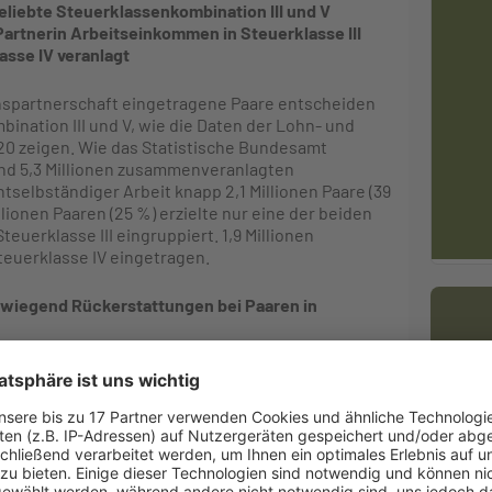
beliebte Steuerklassenkombination III und V
 Partnerin Arbeitseinkommen in Steuerklasse III
lasse
IV veranlagt
spartnerschaft eingetragene Paare entscheiden
bination III und V, wie die Daten der Lohn- und
20 zeigen. Wie das Statistische Bundesamt
rund 5,3 Millionen zusammenveranlagten
tselbständiger Arbeit knapp 2,1 Millionen Paare (39
lionen Paaren (25 %) erzielte nur eine der beiden
erklasse III eingruppiert. 1,9 Millionen
teuerklasse IV eingetragen.
orwiegend Rückerstattungen bei Paaren in
Ne
nen zusammenlebende Paare ihre unterjährig
g in die Steuerklasse IV reduzieren. Auf die
teuer, die sich aus der jährlichen
der Steuerklassen dagegen nicht aus. Bei
 und V kommt es deshalb deutlich häufiger zu
er Fälle betroffen. Zusammenveranlagte