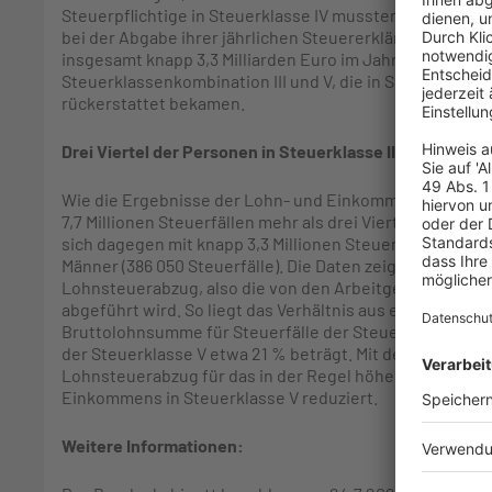
Steuerpflichtige in Steuerklasse IV mussten nur in kna
bei der Abgabe ihrer jährlichen Steuererklärung meist 
insgesamt knapp 3,3 Milliarden Euro im Jahr 2020 mehr a
Steuerklassenkombination III und V, die in Summe knap
rückerstattet bekamen.
Drei Viertel der Personen in Steuerklasse III sind männl
Wie die Ergebnisse der Lohn- und Einkommensteuerstati
7,7 Millionen Steuerfällen mehr als drei Viertel aller Loh
sich dagegen mit knapp 3,3 Millionen Steuerfällen über 
Männer (386 050 Steuerfälle). Die Daten zeigen auch di
Lohnsteuerabzug, also die von den Arbeitgebern einbeh
abgeführt wird. So liegt das Verhältnis aus einbehalte
Bruttolohnsumme für Steuerfälle der Steuerklasse III im
der Steuerklasse V etwa 21 % beträgt. Mit der Wahl der 
Lohnsteuerabzug für das in der Regel höhere Einkommen
Einkommens in Steuerklasse V reduziert.
Weitere Informationen: