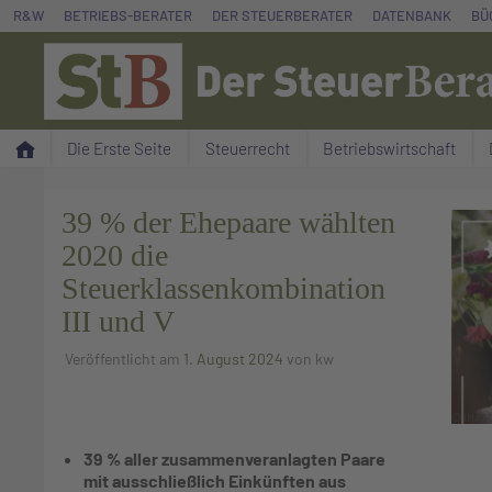
Zum
R&W
BETRIEBS-BERATER
DER STEUERBERATER
DATENBANK
BÜ
Inhalt
springen
Die Erste Seite
Steuerrecht
Betriebswirtschaft
39 % der Ehepaare wählten
2020 die
Steuerklassenkombination
III und V
Veröffentlicht am
1. August 2024
von
kw
© IMAGO
39 % aller zusammenveranlagten Paare
mit ausschließlich Einkünften aus