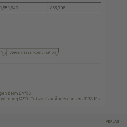
9.559.540
855.708
 V
Steuerklassenkombination
ngen beim BAföG
slegung IASB: Entwurf zur Änderung von IFRS 19 »
VERLAG