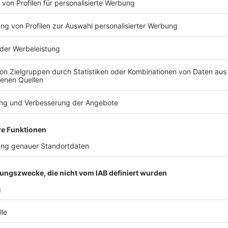
f des Steuerfortentwicklungsgesetzes, der die
sse IV mit Faktor vorsieht und damit eine
 Bundesregierung umsetzt. Beim sogenannten
ngtarif entsprechend dem Beitrag beider Partner
hegattensplitting selbst soll laut Entwurf auch
jetzt schon nach der Steuerklasse IV mit Faktor
nkommensteuerstatistik nicht hervor.
iegen erste Ergebnisse der Lohn- und
 nach Ende des Veranlagungsjahres vor. Das
ht explizit festgestellt und für die Zwecke der
et. Für einzeln oder getrennt Veranlagte wird das
tung ermittelt. Bei Zusammenveranlagung wird
 Frau.
ich Einkünften aus nichtselbständiger Arbeit na
Erstattung/Nachzahlun
 Arbeit
g