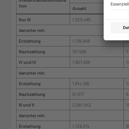
tion
Anzahl
i
Nur III
1.325.485
6
darunter mit:
Erstattung
1.136.946
5
Nachzahlung
151.589
7
IV und IV
1.907.836
1
darunter mit:
Erstattung
1.814.166
1
Nachzahlung
91.977
6
III und V
2.081.542
1
darunter mit:
Erstattung
1.129.314
8