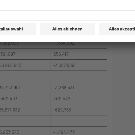
n 1.000 Euro
in 1.000 Euro
5.447.515
-1.277.885
7.582.099
-1.534.302
.391.097
256.417
46.265.943
-3.087.989
39.723.901
-3.288.531
.500.493
200.542
55.871.632
-628.765
6.233.543
-1.484.473