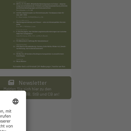
Newsletter
Melden Sie sich hier zu den
wslettern des BB, StB und CB an!