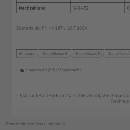
Nachzahlung
949.452
6
Destatis.de, PM Nr. 287 v. 26.7.2024
Ehepaare
Steuerklasse III
Steuerklasse IV
Steuerklasse
Steuerrecht (StB)
/
Steuerrecht
Beitragsnavigation
« FAQ zur BAföG-Reform 2024: Die wichtigsten Änderu
Rechnung
Erstellt mit
WordPress
und
Merlin
.