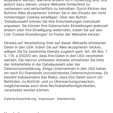
Wir als Bund werden künftig mehr Verantwortung für
die technische Umsetzung der Justizdigitalisierung
übernehmen. Dadurch lernen wir selbst hinzu, damit
neue Gesetze künftig so verfasst werden, dass sie
wirklich in das digitale Zeitalter passen. Auch
Künstliche Intelligenz wird künftig im Justizbereich die
Menschen unterstützen – zum Beispiel Richterinnen
und Richter bei der Entscheidungsfindung.
Die Umsetzung: Videoverhandlungen, Online-Termine
und eine Justiz-Cloud
In Deutschland sollen 2025:
einzelne Gerichte vollständig digital geführte
Zivilverfahren ausprobieren – auf Basis einer neuen
gesetzlichen Regelung.
Justizdienstleistungen digital angeboten werden.
Bis Ende 2023 wird es eine erste Version der
entsprechenden Software geben.
die gesetzlichen Rahmenbedingungen für die
Aufzeichnung von Hauptverhandlungen vor