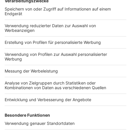
Strafgerichten mit Bild, Ton und automatisiertem
Transkript geschaffen sein.
für Videoverhandlungen und Online-Termine ein
bundeseinheitliche Videoportal der Justiz genutzt
werden.
neue Gesetze und Rechtsverordnungen digital
verkündet werden.
das Konzept für eine bundesweite Justiz-Cloud
stehen.
Mehr
hier
Digitalisierung
Gerichtsverhandlungen
KLagen
via Internet
Digitalisierung (StB)