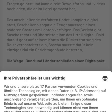
Fragen gelotst und kann direkt Beweisfotos und -videos
hochladen, die er im Hotel gemacht hat.
Das anschließende Verfahren findet komplett digital
statt, Sascha kann sogar die Zeugenaussage eines
anderen Gastes am Laptop verfolgen. Das Gericht gibt
Sascha recht und übermittelt ihm das Urteil digital. Bald
darauf geht auf seinem Konto die Rückerstattung des
Reiseveranstalters ein. Sascha musste dafür kein
einziges Mal ein Gerichtsgebäude betreten.
Die Wege: Bund und Länder schließen einen Digitalpakt
Aktenbündel ade: Gerichte und das gesamte
Justizsystemmüssen große Schritte in Richtung
Digitalisierung gehen. Bund und Länder schließen
hierzu den Digitalpakt für die Justiz. Mit ihm verbessern
wir die Arbeitsprozesse, schaffen einheitliche
Justizangebote im Internet und effizientere Verfahren
sowie einen bürgerfreundlichen Zugang zum Recht.